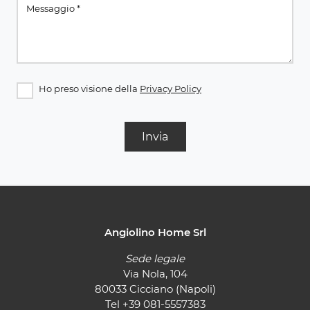
Ho preso visione della
Privacy Policy
Invia
Angiolino Home Srl
Sede legale
Via Nola, 104
80033 Cicciano (Napoli)
Tel
+39 081-5557383