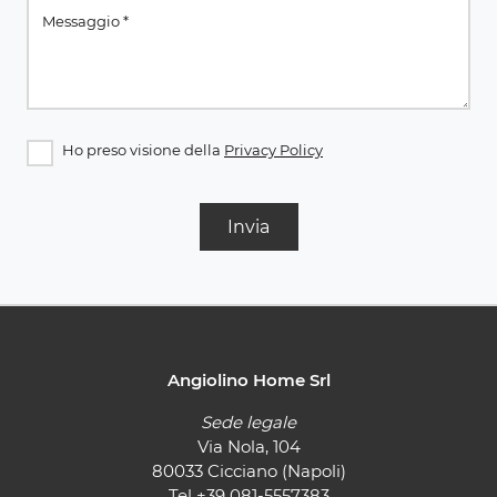
Ho preso visione della
Privacy Policy
Invia
Angiolino Home Srl
Sede legale
Via Nola, 104
80033 Cicciano (Napoli)
Tel
+39 081-5557383