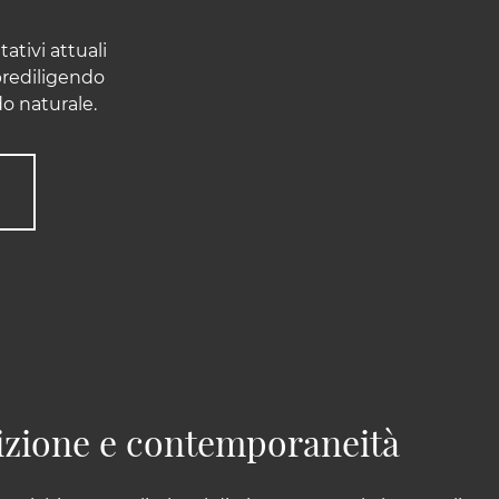
ativi attuali
 prediligendo
do naturale.
adizione e contemporaneità