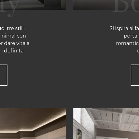
 tre stili,
Si ispira al
inimal con
porta 
r dare vita a
romantich
n definita.