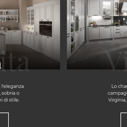
a
 l'eleganza
Lo cha
 sobria o
campagna
di stile.
Virginia