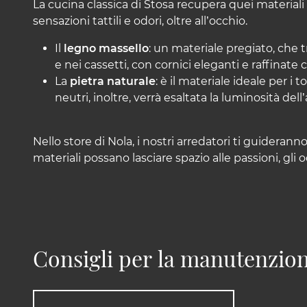
La cucina classica di Stosa recupera quei materiali a
sensazioni tattili e odori, oltre all’occhio.
Il
legno massello
: un materiale pregiato, che 
e nei cassetti, con cornici eleganti e raffinate c
La
pietra naturale
: è il materiale ideale per i
neutri, inoltre, verrà esaltata la luminosità del
Nello store di Nola, i nostri arredatori ti guidera
materiali possano lasciare spazio alle passioni, gli od
Consigli per la manutenzion