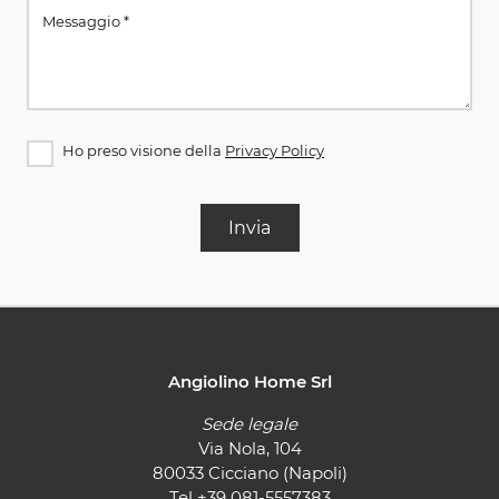
Ho preso visione della
Privacy Policy
Invia
Angiolino Home Srl
Sede legale
Via Nola, 104
80033 Cicciano (Napoli)
Tel
+39 081-5557383