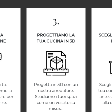
3.
LA
PROGETTIAMO LA
SCEGL
ONE
TUA CUCINA IN 3D
rta,
Progetta in 3D con un
Scegli 
eme la
nostro arredatore.
tua cuc
ore per
Studiamo i tuoi spazi
ante, 
nze.
come un vestito su
alla 
misura.