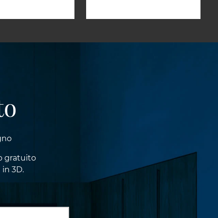
to
gno
o gratuito
 in 3D.