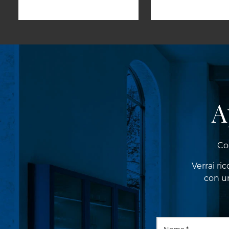
A
Co
Verrai ri
con un