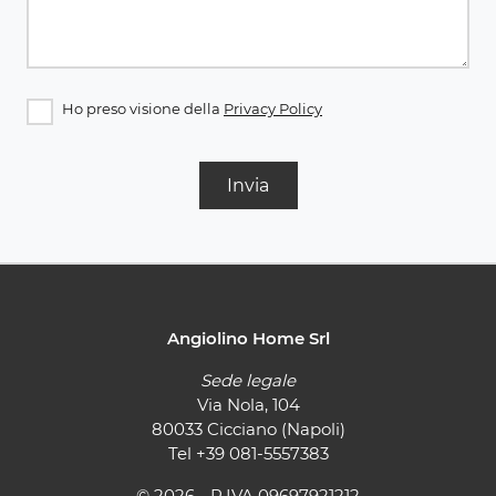
Ho preso visione della
Privacy Policy
Invia
Angiolino Home Srl
Sede legale
Via Nola, 104
80033 Cicciano (Napoli)
Tel
+39 081-5557383
© 2026 - P.IVA 09697921212