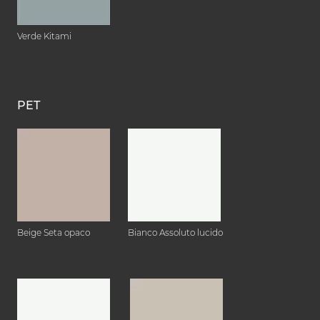
Verde Kitami
PET
Beige Seta opaco
Bianco Assoluto lucido