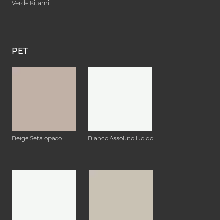
Verde Kitami
PET
Beige Seta opaco
Bianco Assoluto lucido