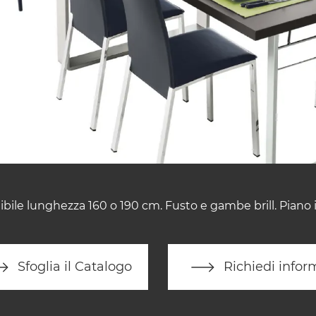
ibile lunghezza 160 o 190 cm. Fusto e gambe brill. Piano
Sfoglia il Catalogo
Richiedi infor