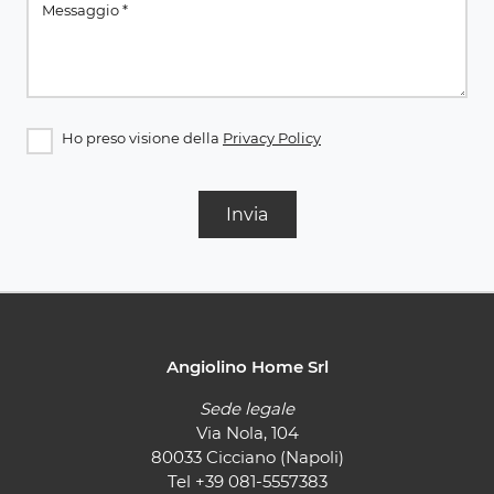
Ho preso visione della
Privacy Policy
Invia
Angiolino Home Srl
Sede legale
Via Nola, 104
80033 Cicciano (Napoli)
Tel
+39 081-5557383