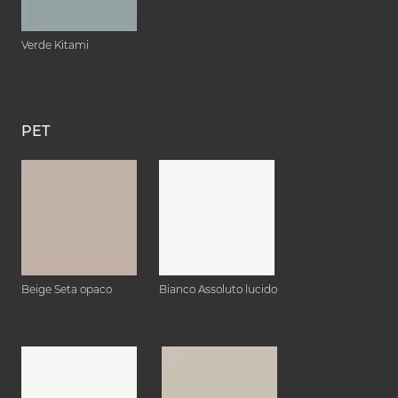
Verde Kitami
PET
Beige Seta opaco
Bianco Assoluto lucido