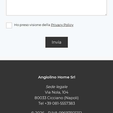
Ho preso visione della
Privacy Policy
Invia
Angiolino Home Srl
Sede legale
Via Nola, 104
80033 Cicciano (Napoli)
Tel
+39 081-5557383
© 2026 - P.IVA 09697921212