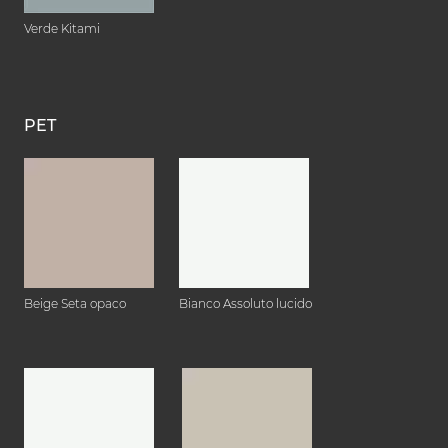
Verde Kitami
PET
Beige Seta opaco
Bianco Assoluto lucido