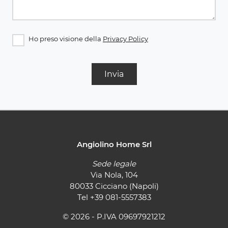
Ho preso visione della
Privacy Policy
Invia
Angiolino Home Srl
Sede legale
Via Nola, 104
80033 Cicciano (Napoli)
Tel
+39 081-5557383
© 2026 - P.IVA 09697921212