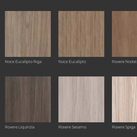
Noce Eucalipto Riga
Noce Eucalipto
Rovere Nodat
Rovere Liquirizia
Rovere Sesamo
Rovere Spiga