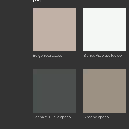
PET
Beige Seta opaco
Bianco Assoluto lucido
Canna di Fucile opaco
Ginseng opaco