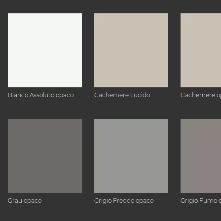
Bianco Assoluto opaco
Cachemere Lucido
Cachemere o
Grau opaco
Grigio Freddo opaco
Grigio Fumo 