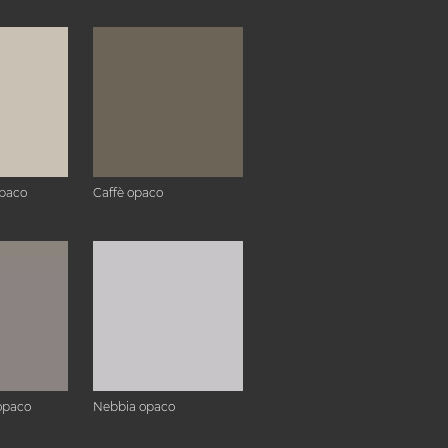
paco
Caffè opaco
opaco
Nebbia opaco