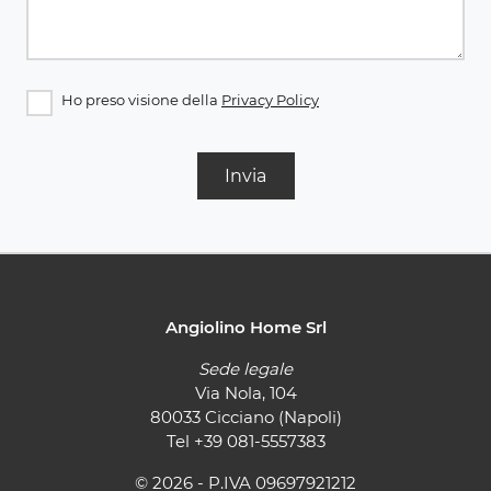
Ho preso visione della
Privacy Policy
Invia
Angiolino Home Srl
Sede legale
Via Nola, 104
80033 Cicciano (Napoli)
Tel
+39 081-5557383
© 2026 - P.IVA 09697921212