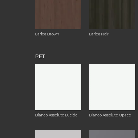
Larice Brown
Larice Noir
PET
Bianco Assoluto Lucido
Bianco Assoluto Opaco