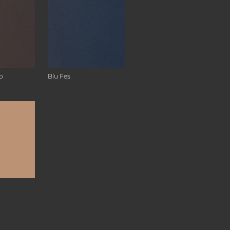
o
Blu Fes