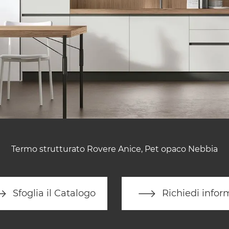
Termo strutturato Rovere Anice, Pet opaco Nebbia
Sfoglia il Catalogo
Richiedi infor