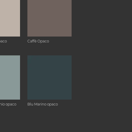
paco
Caffè Opaco
hio opaco
Blu Marino opaco