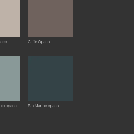
paco
Caffè Opaco
hio opaco
Blu Marino opaco