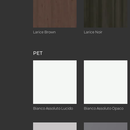
Larice Brown
Larice Noir
PET
Bianco Assoluto Lucido
Bianco Assoluto Opaco