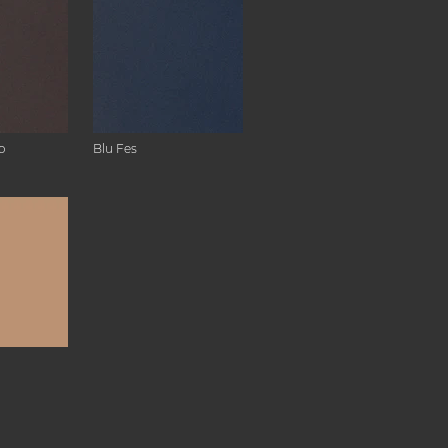
o
Blu Fes