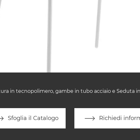
tura in tecnopolimero, gambe in tubo acciaio e Seduta i
Sfoglia il Catalogo
Richiedi infor