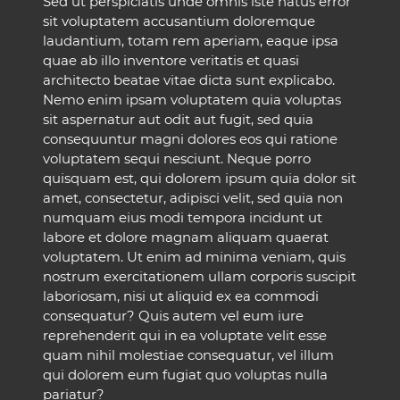
Sed ut perspiciatis unde omnis iste natus error
sit voluptatem accusantium doloremque
laudantium, totam rem aperiam, eaque ipsa
quae ab illo inventore veritatis et quasi
architecto beatae vitae dicta sunt explicabo.
Nemo enim ipsam voluptatem quia voluptas
sit aspernatur aut odit aut fugit, sed quia
consequuntur magni dolores eos qui ratione
voluptatem sequi nesciunt. Neque porro
quisquam est, qui dolorem ipsum quia dolor sit
amet, consectetur, adipisci velit, sed quia non
numquam eius modi tempora incidunt ut
labore et dolore magnam aliquam quaerat
voluptatem. Ut enim ad minima veniam, quis
nostrum exercitationem ullam corporis suscipit
laboriosam, nisi ut aliquid ex ea commodi
consequatur? Quis autem vel eum iure
reprehenderit qui in ea voluptate velit esse
quam nihil molestiae consequatur, vel illum
qui dolorem eum fugiat quo voluptas nulla
pariatur?